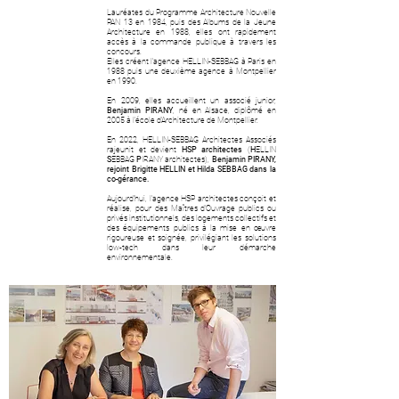
Lauréates du Programme Architecture Nouvelle
LES
PAN 13 en 1984, puis des Albums de la Jeune
ASSOCIÉS
Architecture en 1988, elles ont rapidement
accès à la commande publique à travers les
concours.
Elles créent l’agence HELLIN-SEBBAG à Paris en
1988 puis une deuxième agence à Montpellier
en 1990.
En 2009, elles accueillent un associé junior,
Benjamin PIRANY
, né en Alsace, diplômé en
2005 à l’école d’Architecture de Montpellier.
En 2022, HELLIN-SEBBAG Architectes Associés
rajeunit et devient
HSP architectes
(
H
ELLIN
S
EBBAG
P
IRANY
architectes),
Benjamin PIRANY,
rejoint Brigitte HELLIN et Hilda SEBBAG dans la
co-gérance.
Aujourd’hui, l’agence HSP architectes conçoit et
réalise, pour des Maîtres d’Ouvrage publics ou
privés institutionnels, des logements collectifs et
des équipements publics à la mise en œuvre
rigoureuse et soignée, privilégiant les solutions
low-tech dans leur démarche
environnementale.