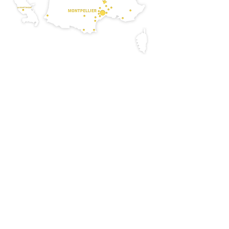
Ils collaborent avec nous: Laurence
CONESA, Adrien DESTAING, Laetitia
MAGNEE, Lea SEVENIER
LES
Ils ont collaboré avec nous: Lucie
COLLABORATEURS
BESNARDIERE, Guillaume BURET, Arnaud
CARBASSE, Audrey CHICHPORTICHE, Claire
CONDAMINE, Valérie DABADIE, Marta
DEPRADA,
Marine DESCAMP, Christophe
DORN, Marine DRENEAU, J.F. DUPUI, Benoît
EVANO, Vincent FABRE, Julien FRAYSSE, Julien
GAROUX,
Pauline GOFFIN, Véronique GRANIER,
Delphine ISSERT, Caroline LEGOUX, Ottorino
LETIZIA, Margot MONTMARIN, Anthony
MORIN,
Marie-Laure OPER, Natalia ORBAI,
Cyril OUTREBON, Valérie POINSOT, Aude
RASSON, Adriana RIBEIRO, Glenn SINZELLE,