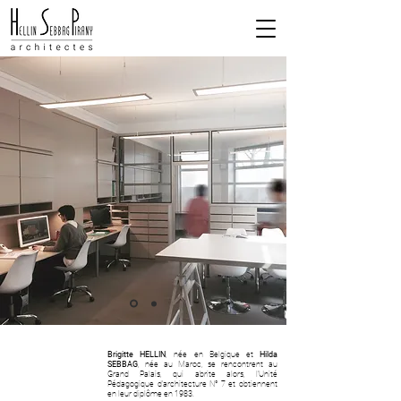
Brigitte HELLIN
, née en Belgique et
Hilda
SEBBAG
, née au Maroc, se rencontrent au
Grand Palais, qui abrite alors, l’Unité
Pédagogique d’architecture N° 7 et obtiennent
en leur diplôme en 1983.