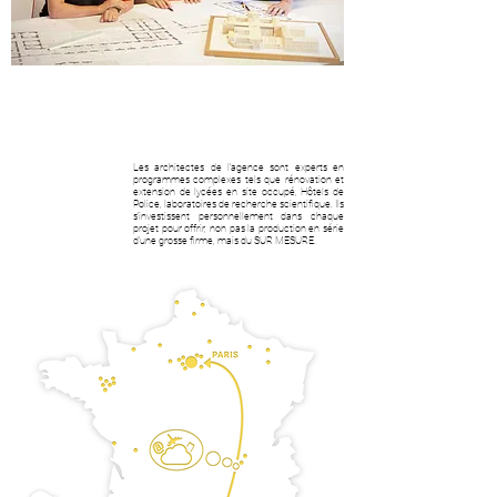
Les architectes de l’agence sont experts en
programmes complexes tels que rénovation et
extension de lycées en site occupé, Hôtels de
Police, laboratoires de recherche scientifique. Ils
s’investissent personnellement dans chaque
projet pour offrir, non pas la production en série
d’une grosse firme, mais du SUR MESURE.
30 ANS
D'EXPERIENCES