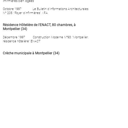
infirmières bien logées”
Octobre 1997 Le Bulletin d’Informations Architecturales
N° 205 :“Foyer d’infirmières”. I.F.A.
Résidence Hôtelière de l'ENACT, 80 chambres, à
Montpellier (34)
Décembre 1997 Construction Moderne N°93 :“Montpellier,
résidence hôtelière” ENACT
Crèche municipale à Montpellier (34)
Août 1997 Le Moniteur Hebdo : “Montpellier, Crèche
municipale : Patio protecteur”
Mai 1996 Midi-Libre : Montpellier, la vie des
quartiers : “Le nouveau palais des Petits Princes : crèche “Le
Petit Prince du Boutonnet”
Centre multimédia pour l'IUFM de Bretagne à Rennes
(35)
Juillet 1999 Collection Technique Cimbéton :
Architecture “construire en béton préfabriqué”
(l’IUFM de Bretagne et l’ENACT à
Montpellier)
Janvier 1997 Techniques & Architecture - Références