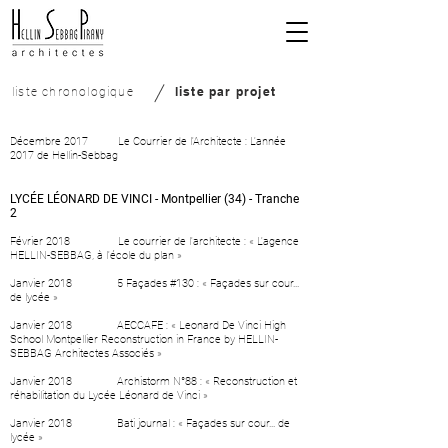
liste par projet
liste chronologique
Décembre 2017 Le Courrier de l'Architecte :
L'année
2017 de Hellin-Sebbag
LYCÉE LÉONARD DE VINCI - Montpellier (34) - Tranche
2
Février 2018
Le courrier de l'architecte : « L'agence
HELLIN-SEBBAG, à l'école du plan »
Janvier 2018
5 Façades #130 : « Façades sur cour...
de lycée »
Janvier 2018
AECCAFE :
« Leonard De Vinci High
School Montpellier Reconstruction in France by HELLIN-
SEBBAG Architectes Associés »
Janvier 2018
Archistorm N°88 : « Reconstruction et
réhabilitation du Lycée Léonard de Vinci »
Janvier 2018 Bati journal :
« Façades sur cour... de
lycée »