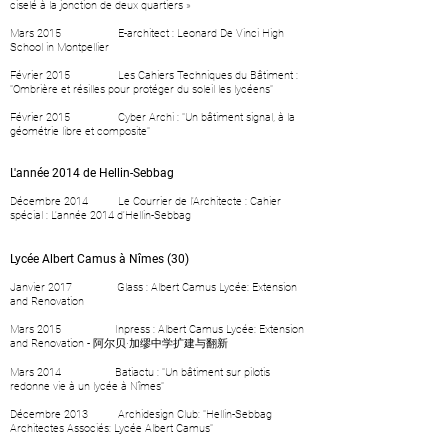
ciselé à la jonction de deux quartiers »
Mars 2015
E-architect : Leonard De Vinci High
School in Montpellier
Février 2015
Les Cahiers Techniques du Bâtiment :
"Ombrière et résilles pour protéger du soleil les lycéens"
Février 2015
Cyber Archi : "Un bâtiment signal, à la
géométrie libre et composite"
L'année 2014 de Hellin-Sebbag
Décembre 2014 Le Courrier de l'Architecte : Cahier
spécial : L'année 2014 d'Hellin-Sebbag
Lycée Albert Camus à Nîmes (30)
Janvier 2017 Glass :
Albert Camus Lycée: Extension
and Renovation
Mars 2015
Inpress : Albert Camus Lycée: Extension
and Renovation - 阿尔贝·加缪中学扩建与翻新
Mars 2014
Batiactu : "Un bâtiment sur pilotis
redonne vie à un lycée à Nîmes"
Décembre 2013
Archidesign Club: "Hellin-Sebbag
Architectes Associés: Lycée Albert Camus"