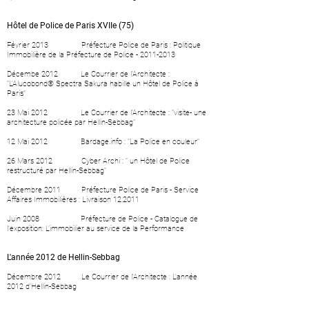
Hôtel de Police de Paris XVIIe (75)
Février 2013
Préfecture Police de Paris : Politique
Immobilière de la Préfecture de Police -
2011-2013
Décembe 2012
Le Courrier de l'Architecte :
"L'Alucobond® Spectra Sakura habille un Hôtel de Police à
Paris"
23 Mai 2012
Le Courrier de l'Architecte : "visite- une
architecture policée par Hellin-Sebbag"
12 Mai 2012
Bardage.info : "La Police en couleur"
26 Mars 2012
Cyber Archi : " un Hôtel de Police
restructuré par Hellin-Sebbag"
Décembre 2011
Préfecture Police de Paris - Service
Affaires Immobilières : Livraison 12.2011
Juin 2008 Préfecture de Police - Catalogue de
l'exposition: L’immobilier au service de la Performance
L'année 2012 de Hellin-Sebbag
Décembre 2012
Le Courrier de l'Architecte : L'année
2012 d'Hellin-Sebbag