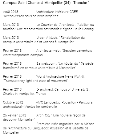
Campus Saint Charles à Montpellier (34) - Tranche 1
Août 2013
Architecture intérieure CREE
"Reconversion sous de bons hospices
"
Mars 2013
Le Courrier de l'Architecte : "Addition ou
ablation? Une reconversion patrimoniale signée Hellin-Sebbag "
Mars 2013
Urban Attitude: " Réhabilitation du
campus universitaire Saint-Charles à Montpellier "
Février 2013
Architectenweb : "Gesloten ziekenhuis
wordt tranparante campus"
Février 2013
Batiweb.com : "Un hôpital du 17e siècle
transformé en campus universitaire à Montpellier"
Février 2013
World Architecture News (WAN):
"Transparency, light and ease of movement"
Février 2013
E- architect: Campus of University St
Charles in Montpellier, France
Octobre 2012
AMO Languedoc Roussillon - Parcours
architectural - Montpellier centre-ville
25 Février 2012
Archi City " Une nouvelle façon de
découvrir Montpellier"
Première visite organisée par la Maison
de l'Architecture du Languedoc Roussillon et la Gazette de
Montpellier