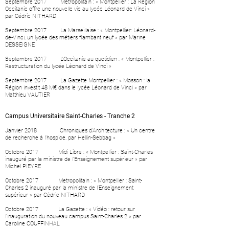
Septembre 2017 Metropolitain : «
Montpellier : La Région
Occitanie offre une nouvelle vie au lycée Léonard de Vinci
»
par Cédric NITHARD
Septembre 2017 La Marseillaise : «
Montpellier: Léonard-
de-Vinci, un lycée des métiers flambant neuf
» par Marine
DESSEIGNE
Septembre 2017 L'Occitanie au quotidien : «
Montpellier :
Restructuration du lycée Léonard de Vinci
»
Septembre 2017 La Gazette Montpellier : «
Mosson : la
Région investit 48 M€ dans le lycée Léonard de Vinci
» par
Matthieu VAUTIER
Campus Universitaire Saint-Charles - Tranche 2
Janvier 2018
Chroniques d'Architecture : « Un centre
de recherche à l’hospice, par Hellin-Sebbag »
Octobre 2017 Midi Libre : «
Montpellier : Saint-Charles
inauguré par la ministre de l'Enseignement supérieur
» par
Michel PIEYRE
Octobre 2017 Metropolitain : «
Montpellier : Saint-
Charles 2 inauguré par la ministre de l’Enseignement
supérieur
» par Cédric NITHARD
Octobre 2017 La Gazette : «
Vidéo : retour sur
l'inauguration du nouveau campus Saint-Charles 2
» par
Caroline COUFFINHAL