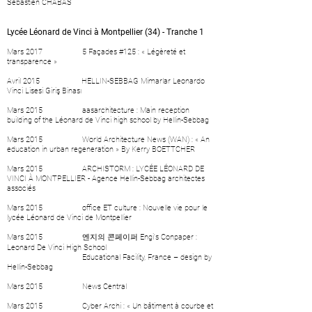
Sébastien CHABAS
Lycée Léonard de Vinci à Montpellier (34) - Tranche 1
Mars 2017
5 Façades #125 : « Légèreté et
transparence »
Avril 2015
HELLIN-SEBBAG Mimarlar Leonardo
Vinci Lisesi Giriş Binası
Mars 2015
aasarchitecture : Main reception
building of the Léonard de Vinci high school by Hellin-Sebbag
Mars 2015
World Architecture News (WAN) : « An
education in urban regeneration » By Kerry BOETTCHER
Mars 2015
ARCHISTORM : LYCÉE LÉONARD DE
VINCI À MONTPELLIER - Agence Hellin-Sebbag architectes
associés
Mars 2015
office ET culture : Nouvelle vie pour le
lycée Léonard de Vinci de Montpellier
Mars 2015
엔지의 콘페이퍼 Engi's Conpaper :
Leonard De Vinci High School
Educational Facility, France – design by
Hellin-Sebbag
Mars 2015
News Central
Mars 2015
Cyber Archi : « Un bâtiment à courbe et