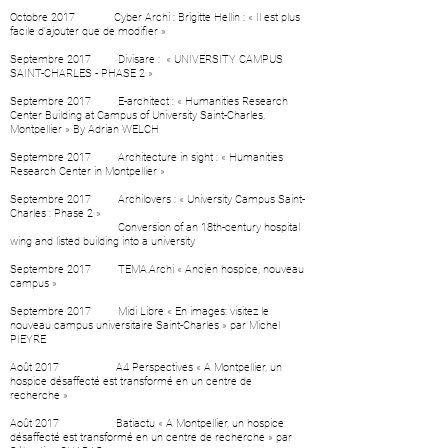
Octobre 2017 Cyber Archi :
Brigitte Hellin : « Il est plus
facile d’ajouter que de modifier »
Septembre 2017 Divisare :
«
UNIVERSITY CAMPUS
SAINT-CHARLES - PHASE 2 »
Septembre 2017 E-architect : «
Humanities Research
Center Building at Campus of University Saint-Charles,
Montpellier
» By Adrian WELCH
Septembre 2017 Architecture in sight :
«
Humanities
Research Center in Montpellier
»
Septembre 2017 Archilovers :
«
University Campus Saint-
Charles : Phase 2
»
Conversion of an 18th-century hospital
wing and listed building into a university
Septembre 2017 TEMA.Archi «
Ancien hospice, nouveau
campus
»
Septembre 2017 Midi Libre
«
En images: visitez le
nouveau campus universitaire Saint-Charles
»
par Michel
PIEYRE
Août 2017 A4 Perspectives
« A Montpellier, un
hospice désaffecté est transformé en un centre de
recherche
»
Août 2017 Batiactu
« A Montpellier, un hospice
désaffecté est transformé en un centre de recherche
» par