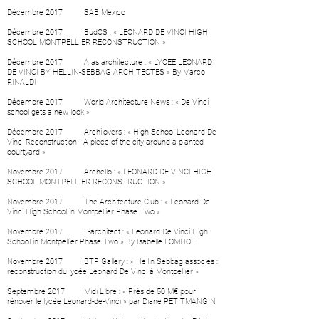
Décembre 2017
SAB Mexico
Décembre 2017 BudCS :
« LEONARD DE VINCI HIGH
SCHOOL MONTPELLIER RECONSTRUCTION »
Décembre 2017 A as architecture :
« LYCEE LEONARD
DE VINCI BY HELLIN-SEBBAG ARCHITECTES »
By Marco
RINALDI
Décembre 2017 World Architecture News : «
De Vinci
school gets a new look
»
Décembre 2017 Archilovers : «
High School Leonard De
Vinci Reconstruction - A piece of the city around a planted
courtyard
»
Novembre 2017 Archello : «
LEONARD DE VINCI HIGH
SCHOOL MONTPELLIER RECONSTRUCTION
»
Novembre 2017 The Architecture Club : «
Leonard De
Vinci High School in Montpellier Phase Two
»
Novembre 2017 E-architect : «
Leonard De Vinci High
School in Montpellier Phase Two
» By
Isabelle LOMHOLT
Novembre 2017 BTP Gallery : «
Hellin Sebbag associés :
reconstruction du lycée Leonard De Vinci à Montpellier
»
Septembre 2017 Midi Libre : «
Près de 50 M€ pour
rénover le lycée Léonard-de-Vinci
» par Diane PETITMANGIN