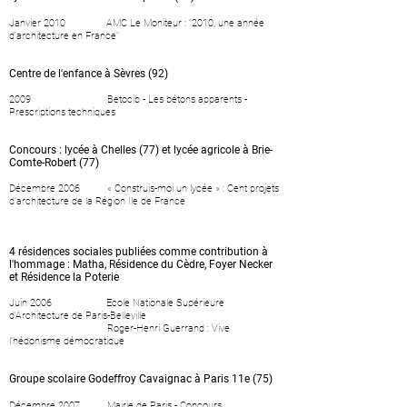
Janvier 2010
AMC Le Moniteur : "2010, une année
d'architecture en France"
Centre de l'enfance à Sèvres (92)
2009 Betocib - Les bétons apparents -
Prescriptions techniques
Concours : lycée à Chelles (77) et lycée agricole à Brie-
Comte-Robert (77)
Décembre 2006 « Construis-moi un lycée » : Cent projets
d’architecture de la Région Ile de France
4 résidences sociales publiées comme contribution à
l'hommage : Matha, Résidence du Cèdre, Foyer Necker
et Résidence la Poterie
Juin 2006 Ecole Nationale Supérieure
d'Architecture de Paris-Belleville
Roger-Henri Guerrand : Vive
l'hédonisme démocratique
Groupe scolaire Godeffroy Cavaignac à Paris 11e (75)
Décembre 2007 Mairie de Paris - Concours