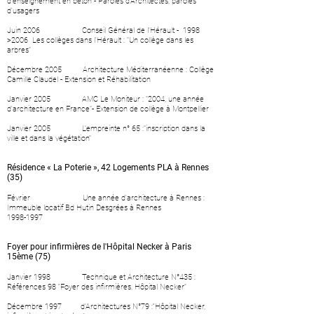
d'enseignement en béton - Paroles d'Architectes, paroles
d'usagers
Juin 2006 Conseil Général de l'Hérault - 1998
>2006 Les collèges dans l'Hérault : "Un collège dans les
arbres"
Décembre 2005 Architecture Méditerranéenne : Collège
Camille Claudel - Extension et Réhabilitation
Janvier 2005 AMC Le Moniteur : "2004, une année
d'architecture en France"- Extension de collège à Montpellier
Janvier 2005 L'empreinte n° 65 :"inscription dans la
ville et dans la végétation"
Résidence « La Poterie », 42 Logements PLA à Rennes
(35)
Février Une année d'architecture à Rennes :
Immeuble locatif Bd Hutin Desgrées à Rennes
1998-1997
Foyer pour infirmières de l'Hôpital Necker à Paris
15ème (75)
Janvier 1998 Technique et Architecture N°435 :
Références 98 “Foyer des infirmières, Hôpital Necker”
Décembre 1997 d’Architectures N°79 :“Hôpital Necker,