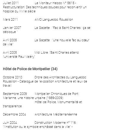
Juillet 2011
Le Moniteur Hebdo N° 5615 -
Restructuration: Des techniques douces pour reconvertir un
hospice du XVIIe siècle
Mars 2011
AMO Languedoc Roussillon
Janvier 2007 La Gazette : "Fac à Saint Charles : ça se
débloque "
Avril 2005 La Gazette : "Une nouvelle fac au cœur
de ville"
Avril 2005 Midi Libre :"Saint Charles attend
l'université Paul Valéry"
Hôtel de Police de Montpellier (34)
Octobre 2010 Ordre des Architectes du Languedoc
Roussillon - Catalogue de l'exposition Architecture et lieux de
travail
Septembre 2009 Montpellier Chroniques de Port
Marianne, une histoire urbaine
(1989-2009)
Hôtel de Police, Monumentalité et
transparence
Décembre 2004 Architecture Méditerranéenne
Juin 2004 Construction Moderne n° 116 :
"l'Institution ou le symbole enchâssé dans la ville" -