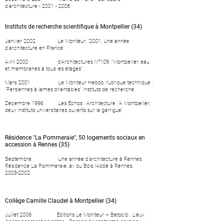
d'architecture -
2001 - 2006
Instituts de recherche scientifique à Montpellier (34)
Janvier 2002 Le Moniteur, “2001, Une année
d'architecture en France" :
Avril 2000 d’Architectures N°109 :“Montpellier, eau
et membranes à tous les étages”
Mars 2001 Le Moniteur Hebdo, rubrique technique :
“Persiennes à lames orientables“ Instituts de recherche
Décembre 1996 Les Echos : Architecture :”A Montpellier,
deux instituts universitaires ouverts sur la garrigue”
Résidence "La Pommeraie", 50 logements sociaux en
accession à Rennes (35)
Septembre Une année d'architecture à Rennes.
Résidence La Pommeraie, av du Bois l'Abbé à Rennes.
2003-2002
Collège Camille Claudel à Montpellier (34)
Juillet 2006 Editions Le Moniteur – Betocib : Lieux