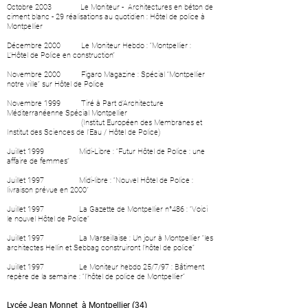
Octobre 2003 Le Moniteur - Architectures en béton de
ciment blanc - 29 réalisations au quotidien : Hôtel de police à
Montpellier
Décembre 2000 Le Moniteur Hebdo : “Montpellier :
L’Hôtel de Police en construction”
Novembre 2000 Figaro Magazine : Spécial “Montpellier
notre ville” sur Hôtel de Police
Novembre 1999 Tiré à Part d’Architecture
Méditerranéenne Spécial Montpellier
(Institut Européen des Membranes et
Institut des Sciences de l’Eau / Hôtel de Police)
Juillet 1999 Midi-Libre : “Futur Hôtel de Police : une
affaire de femmes”
Juillet 1997 Midi-libre : “Nouvel Hôtel de Police :
livraison prévue en 2000”
Juillet 1997 La Gazette de Montpellier n°486 : ”Voici
le nouvel Hôtel de Police”
Juillet 1997 La Marseillaise : Un jour à Montpellier “les
architectes Hellin et Sebbag construiront l’hôtel de police”
Juillet 1997 Le Moniteur hebdo 25/7/97 : Bâtiment
repère de la semaine : “l’hôtel de police de Montpellier”
Lycée Jean Monnet à Montpellier (34)