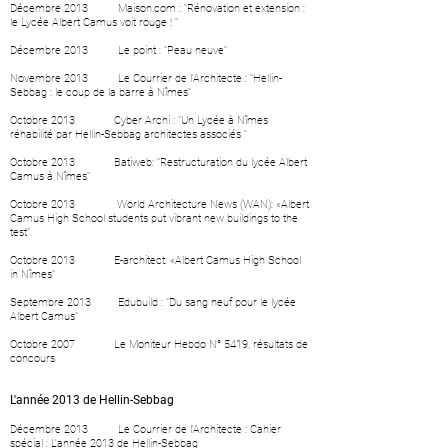
Décembre 2013
Maison.com : "Rénovation et extension :
le Lycée Albert Camus voit rouge ! "
Décembre 2013
Le point : "Peau neuve"
Novembre 2013
Le Courrier de l'Architecte : "Hellin-
Sebbag : le coup de la barre à Nîmes"
Octobre 2013
Cyber Archi : "Un Lycée à Nîmes
réhabilité par Hellin-Sebbag architectes associés "
Octobre 2013
Batiweb: "Restructuration du lycée Albert
Camus à Nîmes"
Octobre 2013
World Architecture News (WAN): «Albert
Camus High School students put vibrant new buildings to the
test"
Octobre 2013
E-architect: «Albert Camus High School
in Nîmes"
Septembre 2013
Edubuild : "Du sang neuf pour le lycée
Albert Camus"
Octobre 2007 Le Moniteur Hebdo N° 5419, résultats de
concours
L'année 2013 de Hellin-Sebbag
Décembre 2013 Le Courrier de l'Architecte : Cahier
spécial : L'année 2013 de Hellin-Sebbag