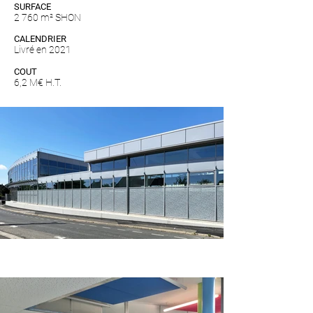
SURFACE
2 760 m² SHON
CALENDRIER
Livré en 2021
COUT
6,2 M€ H.T.