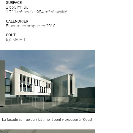
SURFACE
2 665 m² SU
1 711 m² neuf et 954 m² réhabilité
CALENDRIER
Etude interrompue en 2010
COUT
6,6 M€ H.T.
La façade sur rue du « bâtiment-pont » exposée à l'Ouest.