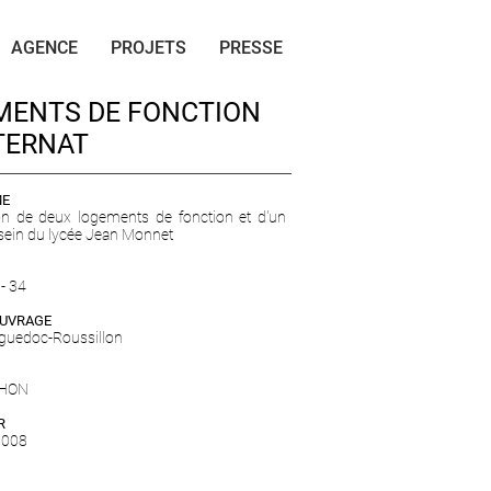
AGENCE
PROJETS
PRESSE
MENTS DE FONCTION
TERNAT
ME
on de deux logements de fonction et d'un
 sein du lycée Jean Monnet
 - 34
OUVRAGE
guedoc-Roussillon
SHON
R
 2008