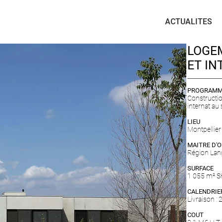
ACTUALITES
LOGE
ET IN
PROGRAM
Constructi
internat au
LIEU
Montpellier
MAITRE D'
Région Lan
SURFACE
1 055 m² 
CALENDRIE
Livraison :
COUT