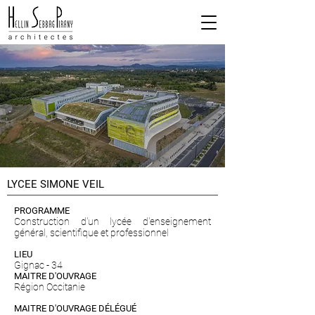
LYCEE SIMONE VEIL
PROGRAMME
Construction d'un lycée d'enseignement
général, scientifique et professionnel
LIEU
Gignac - 34
MAITRE D'OUVRAGE
Région Occitanie
MAITRE D'OUVRAGE DÉLÉGUÉ