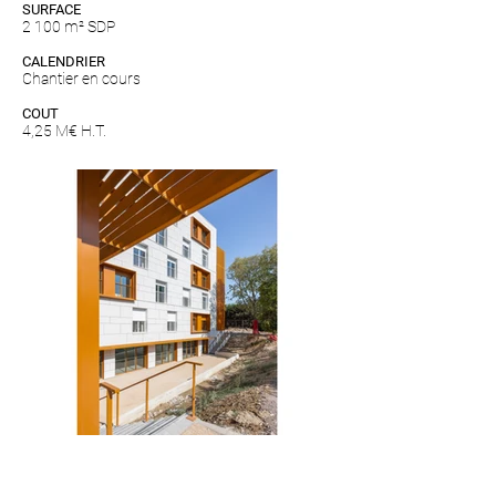
SURFACE
2 100 m² SDP
CALENDRIER
Chantier en cours
COUT
4,25 M€ H.T.