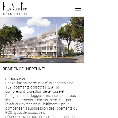
RESIDENCE "NEPTUNE"
PROGRAMME
Réhabilitation thermique d’un ensemble de
159 logements collectifs (T2 à T5)
comprenant la création de terrasse et
l’intégration des loggias existantes pour tous
les appartements, isolation thermique par
l’extérieur, extension du bâtiment 3 pour
compenser la suppression des logements du
RDC, ajout de locaux vélo,
désimperméabilisation et aménagement des