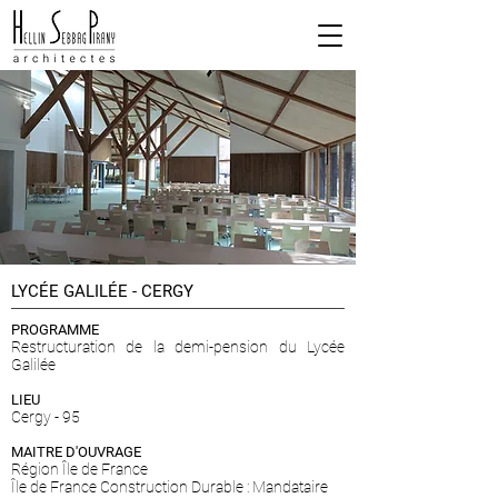
LYCÉE GALILÉE - CERGY
PROGRAMME
Restructuration de la demi-pension du Lycée
Galilée
LIEU
Cergy - 95
MAITRE D'OUVRAGE
Région Île de France
Île de France Construction Durable : Mandataire