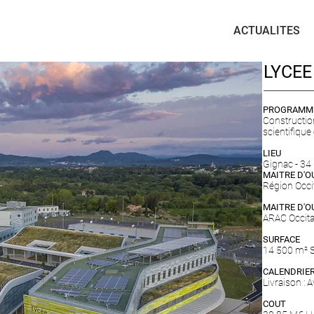
ACTUALITES
LYCEE
PROGRAMM
Constructi
scientifique
LIEU
Gignac - 34
MAITRE D'
Région Occi
MAITRE D'O
ARAC Occita
SURFACE
14 500 m² 
CALENDRIE
Livraison : 
COUT