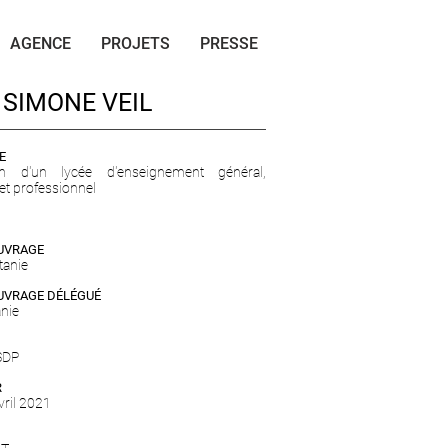
AGENCE
PROJETS
PRESSE
 SIMONE VEIL
E
on d'un lycée d'enseignement général,
 et professionnel
OUVRAGE
tanie
UVRAGE DÉLÉGUÉ
nie
SDP
R
Avril 2021