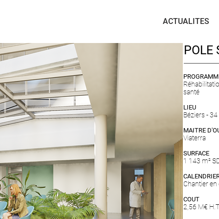
ACTUALITES
POLE 
PROGRAMM
Réhabilitati
santé
LIEU
Béziers - 34
MAITRE D'
Viaterra
SURFACE
1 143 m² S
CALENDRIE
Chantier en
COUT
2,56 M€ H.T