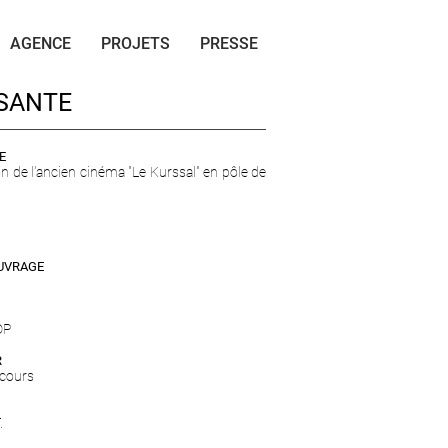
AGENCE
PROJETS
PRESSE
SANTE
E
on de l'ancien cinéma "Le Kurssal" en pôle de
OUVRAGE
DP
R
 cours
.