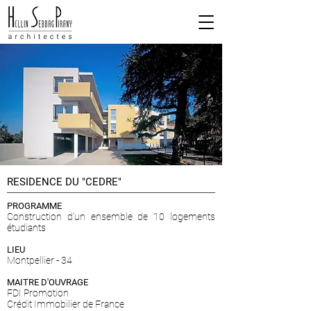
RESIDENCE DU "CEDRE"
PROGRAMME
Construction d'un ensemble de 10 logements
étudiants
LIEU
Montpellier - 34
MAITRE D'OUVRAGE
FDI Promotion
Crédit Immobilier de France