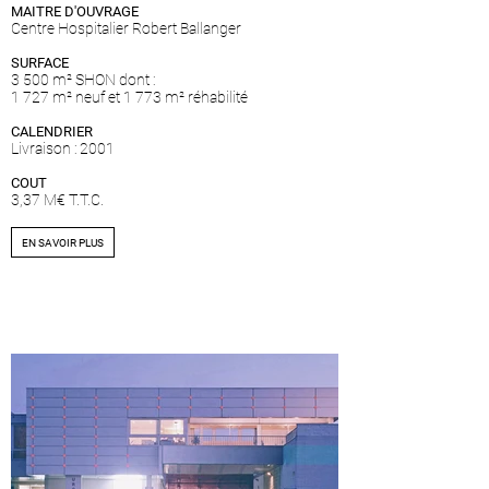
MAITRE D'OUVRAGE
Centre Hospitalier Robert Ballanger
SURFACE
3 500 m² SHON dont :
1 727 m² neuf et 1 773 m² réhabilité
CALENDRIER
Livraison : 2001
COUT
3,37 M€ T.T.C.
EN SAVOIR PLUS