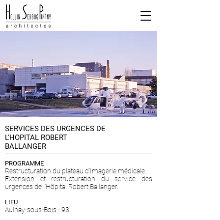
SERVICES DES URGENCES DE
L'HOPITAL ROBERT
BALLANGER
PROGRAMME
Restructuration du plateau d’Imagerie médicale.
Extension et restructuration du service des
urgences de l’Hôpital Robert Ballanger.
LIEU
Aulnay-sous-Bois - 93